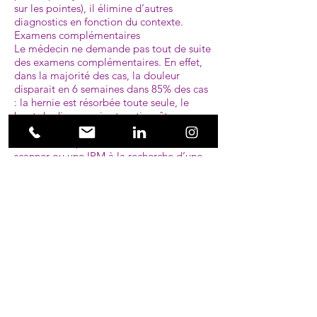
sur les pointes), il élimine d’autres
diagnostics en fonction du contexte.
Examens complémentaires
Le médecin ne demande pas tout de suite
des examens complémentaires. En effet,
dans la majorité des cas, la douleur
disparait en 6 semaines dans 85% des cas
: la hernie est résorbée toute seule, le
bout de disque qui est sorti va être
grignotée par les cellules de l’organisme.
Si la douleur persiste, on demande un
scanner ou une IRM à la recherche d’une
hernie discale. Le diagnostic est parfois
difficile, « on opère pas des images ». En
effet, on retrouve des hernies discales chez
¼ des gens qui n’ont pas de douleur, ce
n’est donc pas parce qu’il y a une douleur
et une hernie que les 2 sont forcément en
rapport. Dans les cas difficiles, on peut
demander un EMG (ou Electro
myogramme qui est une examen
électrique qui analyse si la douleur de
sciatique est bien en rapport avec la