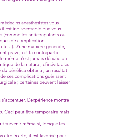
s médecins anesthésistes vous
 il est indispensable que vous
ifs (comme les anticoagulants ou
sques de complication
s, etc…).D’une manière générale,
nt grave, est la contrepartie
 elle-même n’est jamais dénuée de
n­tique de la nature ; d’inévitables
e du bénéfice obtenu ; un résultat
t de ces complications guérissent
rgicale ; certaines peuvent laisser
u s’accentuer. L’expérience montre
t). Ceci peut être temporaire mais
ut survenir même si, lorsque les
tre écarté, il est favorisé par :