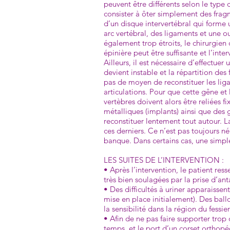
peuvent être différents selon le type
consister à ôter simple­ment des fragme
d’un disque intervertébral qui forme u
arc vertébral, des ligaments et une o
également trop étroits, le chirurgien 
épinière peut être suffisante et l’inter
Ailleurs, il est nécessaire d’effectuer
devient instable et la répartition de
pas de moyen de reconstituer les liga
articulations. Pour que cette gêne et 
vertèbres doivent alors être reliées f
métalliques (implants) ainsi que des 
reconstituer lentement tout autour. La
ces derniers. Ce n’est pas toujours né
banque. Dans certains cas, une simple 
LES SUITES DE L’INTERVENTION :
• Après l’intervention, le patient re
très bien soulagées par la prise d’ant
• Des difficultés à uriner apparaisse
mise en place initialement). Des bal
la sensibilité dans la région du fessi
• Afin de ne pas faire supporter trop 
temps, et le port d’un corset orthop