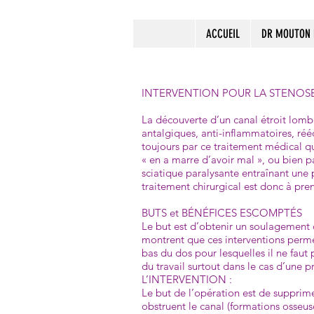
ACCUEIL
DR MOUTON
INTERVENTION POUR LA STENOS
La découverte d’un canal étroit lomb
antalgiques, anti-inflammatoires, rééd
toujours par ce traitement médical qu
« en a marre d’avoir mal », ou bien p
sciatique paralysante entraî­nant une 
traitement chirurgical est donc à pre
BUTS et BÉNÉFICES ESCOMPTÉS
Le but est d’obtenir un soulagement d
montrent que ces interventions permet
bas du dos pour lesquelles il ne faut
du travail surtout dans le cas d’une p
L’INTERVENTION :
Le but de l’opération est de supprimer
obstruent le canal (formations osseuse