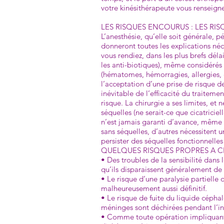
votre kinésithérapeute vous renseign
LES RISQUES ENCOURUS : LES RI
L’anesthésie, qu’elle soit générale, 
donneront toutes les explications néc
vous rendiez, dans les plus brefs dél
les anti-biotiques), même considéré
(hématomes, hémorragies, allergies, 
l’acceptation d’une prise de risque 
inévitable de l’efficacité du traite
risque. La chirurgie a ses limites, et
séquelles (ne serait-ce que cicatricie
n’est jamais garanti d’avance, même a
sans séquelles, d’autres nécessitent 
persister des séquelles fonctionnelles 
QUELQUES RISQUES PROPRES A C
• Des troubles de la sensibilité dans
qu’ils disparaissent généralement de
• Le risque d’une paralysie partielle
malheureusement aussi définitif.
• Le risque de fuite du liquide cépha
méninges sont déchirées pendant l’int
• Comme toute opération impliquant un