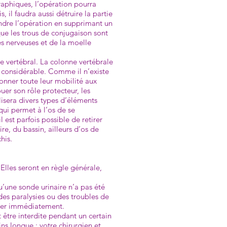
graphiques, l’opération pourra
, il faudra aussi détruire la partie
tendre l’opération en supprimant un
que les trous de conjugaison sont
nes nerveuses et de la moelle
bre vertébral. La colonne vertébrale
ne considérable. Comme il n’existe
donner toute leur mobilité aux
uer son rôle protecteur, les
lisera divers types d’éléments
qui permet à l’os de se
 est parfois possible de retirer
re, du bassin, ailleurs d’os de
his.
Elles seront en règle générale,
u’une sonde urinaire n’a pas été
des paralysies ou des troubles de
rmer immédiate­ment.
t être interdite pendant un certain
s longue : votre chirurgien et