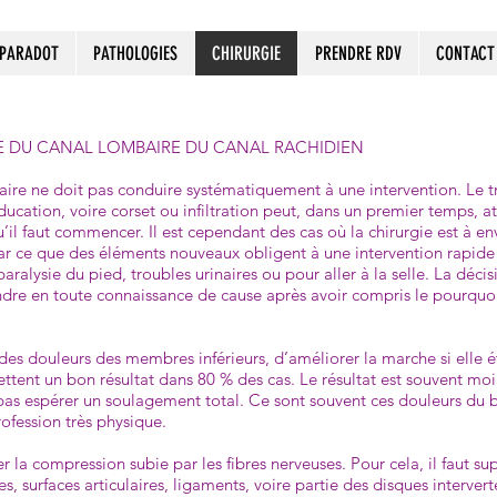
 PARADOT
PATHOLOGIES
CHIRURGIE
PRENDRE RDV
CONTACT
E DU CANAL LOMBAIRE DU CANAL RACHIDIEN
aire ne doit pas conduire systématiquement à une intervention. Le t
ucation, voire corset ou infiltration peut, dans un premier temps, at
’il faut commencer. Il est cependant des cas où la chirurgie est à en
ar ce que des éléments nouveaux obligent à une intervention rapide 
paralysie du pied, troubles urinaires ou pour aller à la selle. La déc
ndre en toute connais­sance de cause après avoir compris le pourquoi
es douleurs des membres inférieurs, d’améliorer la marche si elle é
tent un bon résultat dans 80 % des cas. Le résultat est souvent moi
 pas espérer un soulagement total. Ce sont souvent ces douleurs du b
rofession très physique.
 la compression su­bie par les fibres nerveuses. Pour cela, il faut su
s, surfaces articulaires, ligaments, voire partie des disques in­terver