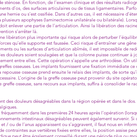
 de sténose. En fonction, de l’examen clinique et des résultats radio
nts d’os, des surfaces articulaires ou de tissus ligamentaires. Parfois
ne hernie ou s’est ossifiée. Dans d’autres cas, il est nécessaire d’é
u plusieurs apophyses (laminectomie unilatérale ou bilatérale). Lors
doit enlever une partie de l’articulation. Ainsi la libération des raci
vention s’arrêter là.
 une libération plus importante qui risque alors de perturber l’équi­li
s forces qu’elle supporte est faussée. Ceci risque d’entraîner une gê
ments ou les surfaces d’arti­culation abîmés, il est impossible de re
les douleurs soient soulagées et que la colonne puisse continuer à jo
ixement entre elles. Cette opération s’appelle une arthrodèse. On uti
greffes osseuses. Les implants fournissent une fixation immédiate ce 
 repousse osseuse prend ensuite le relais des implants, de sorte qu’il
cessaire. L’origine de la greffe osseuse peut provenir du site opératoi
greffe osseuse, sans recours aux implants, suffira à consolider le ra­c
ssent des douleurs désagréables dans la région opérée et dans le dos. 
algiques.
nt fréquemment dans les premières 24 heures après l’opération (lorsq
lonnements intestinaux désagréables peuvent également survenir. Si 
er et / ou de l’anus apparaissent ou s’aggravent, il faut nous en info
de contraintes aux vertèbres fixées entre elles, la position assise peu
édique peut être également conseillé durant une période plus ou moin