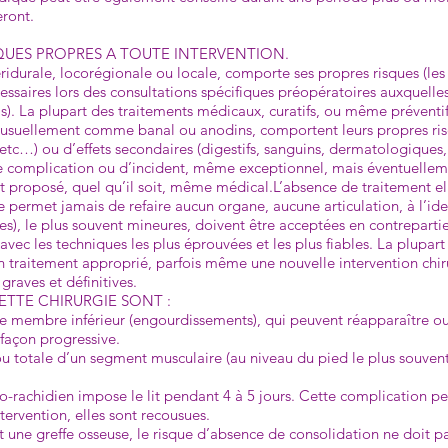
eront.
SQUES PROPRES A TOUTE INTERVENTION.
péridurale, locorégionale ou locale, comporte ses propres risques (le
essaires lors des consultations spécifiques préopératoires auxquelles
ais). La plupart des traitements médicaux, curatifs, ou même prévent
s usuellement comme banal ou anodins, comportent leurs propres ri
etc…) ou d’effets secondaires (digestifs, sanguins, dermatologique
de complication ou d’incident, même exceptionnel, mais éventuelleme
ment proposé, quel qu’il soit, même médical.L’absence de traitement
 ne permet jamais de refaire aucun organe, aucune articulation, à l’ide
lles), le plus souvent mineures, doivent être acceptées en contreparti
vec les techniques les plus éprouvées et les plus fiables. La plupar
un traitement approprié, parfois même une nouvelle intervention chiru
graves et définitives.
ETTE CHIRURGIE SONT :
 le membre inférieur (engourdissements), qui peuvent réapparaître o
 façon progressive.
 ou totale d’un segment musculaire (au niveau du pied le plus souven
lo-rachidien impose le lit pendant 4 à 5 jours. Cette complica­tion pe
ervention, elles sont recousues.
e greffe osseuse, le risque d’absence de consolidation ne doit pas ê