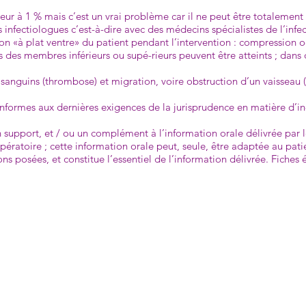
ieur à 1 % mais c’est un vrai problème car il ne peut être totale­ment
nfectiologues c’est-à-dire avec des médecins spécialistes de l’infec
tion «à plat ventre» du patient pendant l’intervention : compres­sion 
fs des membres inférieurs ou supé-rieurs peuvent être atteints ; dans d
s sanguins (thrombose) et migration, voire obstruction d’un vais­seau
onformes aux dernières exigences de la jurisprudence en matière d’i
n support, et / ou un complément à l’information orale délivrée par l
pératoire ; cette information orale peut, seule, être adaptée au pat
ns posées, et constitue l’essentiel de l’information délivrée. Fiches 
his.