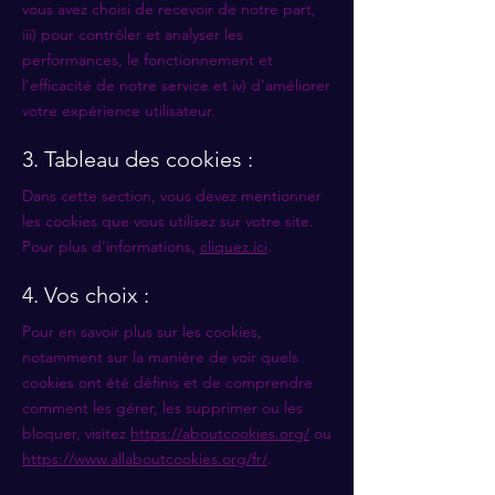
vous avez choisi de recevoir de notre part,
iii) pour contrôler et analyser les
performances, le fonctionnement et
l'efficacité de notre service et iv) d'améliorer
votre expérience utilisateur.
3. Tableau des cookies :
Dans cette section, vous devez mentionner
les cookies que vous utilisez sur votre site.
Pour plus d'informations,
cliquez ici
.
4. Vos choix :
Pour en savoir plus sur les cookies,
notamment sur la manière de voir quels
cookies ont été définis et de comprendre
comment les gérer, les supprimer ou les
bloquer, visitez
https://aboutcookies.org/
ou
https://www.allaboutcookies.org/fr/
.