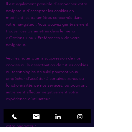
Il est également possible d'empêcher votre
navigateur d'accepter les cookies en
modifiant les paramètres concernés dans
votre navigateur. Vous pouvez généralement
trouver ces paramètres dans le menu
«
Options
»
ou
«
Préférences
»
de votre
navigateur.
Veuillez noter que la suppression de nos
cookies ou la désactivation de futurs cookies
ou technologies de suivi pourront vous
empêcher d'accéder à certaines zones ou
fonctionnalités de nos services, ou pourront
autrement affecter négativement votre
expérience d'utilisateur.
Les liens suivants peuvent être utiles, ou
vous pouvez utiliser l'option
«
Aide
»
de
votre navigateur.