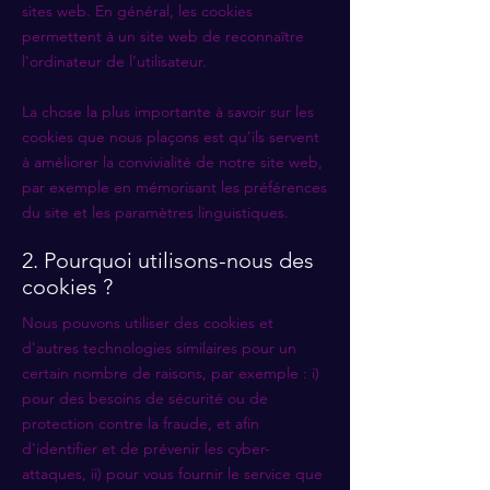
sites web. En général, les cookies
permettent à un site web de reconnaître
l'ordinateur de l’utilisateur.
La chose la plus importante à savoir sur les
cookies que nous plaçons est qu'ils servent
à améliorer la convivialité de notre site web,
par exemple en mémorisant les préférences
du site et les paramètres linguistiques.
2. Pourquoi utilisons-nous des
cookies ?
Nous pouvons utiliser des cookies et
d'autres technologies similaires pour un
certain nombre de raisons, par exemple : i)
pour des besoins de sécurité ou de
protection contre la fraude, et afin
d'identifier et de prévenir les cyber-
attaques, ii) pour vous fournir le service que